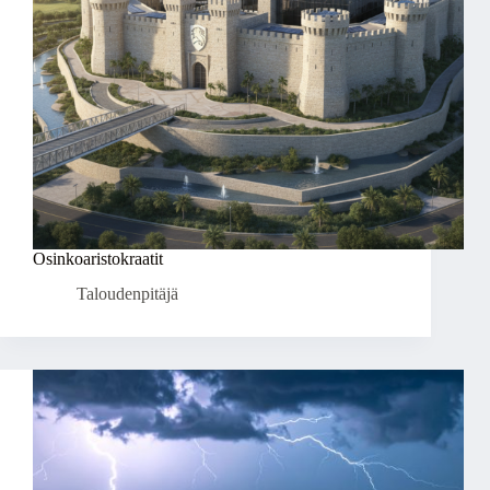
Osinkoaristokraatit
Taloudenpitäjä