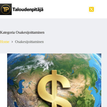
Skip
to
content
Kategoria
Osakesijoittaminen
Home
Osakesijoittaminen