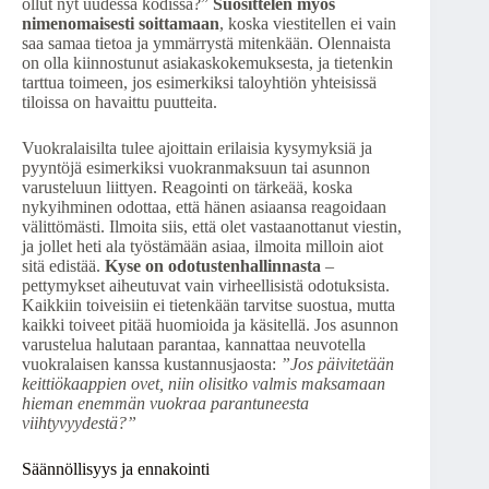
ollut nyt uudessa kodissa?”
Suosittelen myös
nimenomaisesti soittamaan
, koska viestitellen ei vain
saa samaa tietoa ja ymmärrystä mitenkään. Olennaista
on olla kiinnostunut asiakaskokemuksesta, ja tietenkin
tarttua toimeen, jos esimerkiksi taloyhtiön yhteisissä
tiloissa on havaittu puutteita.
Vuokralaisilta tulee ajoittain erilaisia kysymyksiä ja
pyyntöjä esimerkiksi vuokranmaksuun tai asunnon
varusteluun liittyen. Reagointi on tärkeää, koska
nykyihminen odottaa, että hänen asiaansa reagoidaan
välittömästi. Ilmoita siis, että olet vastaanottanut viestin,
ja jollet heti ala työstämään asiaa, ilmoita milloin aiot
sitä edistää.
Kyse on odotustenhallinnasta
–
pettymykset aiheutuvat vain virheellisistä odotuksista.
Kaikkiin toiveisiin ei tietenkään tarvitse suostua, mutta
kaikki toiveet pitää huomioida ja käsitellä. Jos asunnon
varustelua halutaan parantaa, kannattaa neuvotella
vuokralaisen kanssa kustannusjaosta:
”Jos päivitetään
keittiökaappien ovet, niin olisitko valmis maksamaan
hieman enemmän vuokraa parantuneesta
viihtyvyydestä?”
Säännöllisyys ja ennakointi