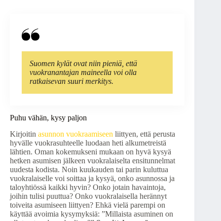
Suomen kylät ovat niin pieniä, että
vuokranantajan maineella voi olla
ratkaisevan suuri merkitys.
Puhu vähän, kysy paljon
Kirjoitin
asunnon vuokraamiseen
liittyen, että perusta
hyvälle vuokrasuhteelle luodaan heti alkumetreistä
lähtien. Oman kokemukseni mukaan on hyvä kysyä
hetken asumisen jälkeen vuokralaiselta ensitunnelmat
uudesta kodista. Noin kuukauden tai parin kuluttua
vuokralaiselle voi soittaa ja kysyä, onko asunnossa ja
taloyhtiössä kaikki hyvin? Onko jotain havaintoja,
joihin tulisi puuttua? Onko vuokralaisella herännyt
toiveita asumiseen liittyen? Ehkä vielä parempi on
käyttää avoimia kysymyksiä: ”Millaista asuminen on