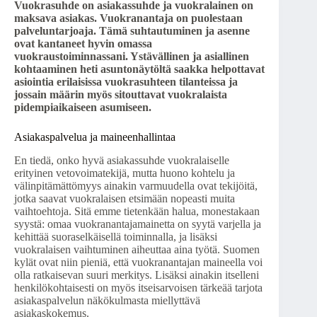
Vuokrasuhde on asiakassuhde ja vuokralainen on
maksava asiakas. Vuokranantaja on puolestaan
palveluntarjoaja. Tämä suhtautuminen ja asenne
ovat kantaneet hyvin omassa
vuokraustoiminnassani. Ystävällinen ja asiallinen
kohtaaminen heti asuntonäytöltä saakka helpottavat
asiointia erilaisissa vuokrasuhteen tilanteissa ja
jossain määrin myös sitouttavat vuokralaista
pidempiaikaiseen asumiseen.
Asiakaspalvelua ja maineenhallintaa
En tiedä, onko hyvä asiakassuhde vuokralaiselle
erityinen vetovoimatekijä, mutta huono kohtelu ja
välinpitämättömyys ainakin varmuudella ovat tekijöitä,
jotka saavat vuokralaisen etsimään nopeasti muita
vaihtoehtoja. Sitä emme tietenkään halua, monestakaan
syystä: omaa vuokranantajamainetta on syytä varjella ja
kehittää suoraselkäisellä toiminnalla, ja lisäksi
vuokralaisen vaihtuminen aiheuttaa aina työtä. Suomen
kylät ovat niin pieniä, että vuokranantajan maineella voi
olla ratkaisevan suuri merkitys. Lisäksi ainakin itselleni
henkilökohtaisesti on myös itseisarvoisen tärkeää tarjota
asiakaspalvelun näkökulmasta miellyttävä
asiakaskokemus.